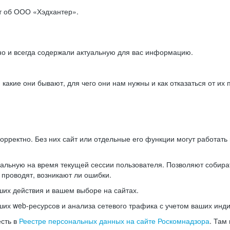
ет об ООО «Хэдхантер».
но и всегда содержали актуальную для вас информацию.
акие они бывают, для чего они нам нужны и как отказаться от их 
рректно. Без них сайт или отдельные его функции могут работат
альную на время текущей сессии пользователя. Позволяют собира
 проводят, возникают ли ошибки.
их действия и вашем выборе на сайтах.
х web-ресурсов и анализа сетевого трафика с учетом ваших инд
есть в
Реестре персональных данных на сайте Роскомнадзора
. Там