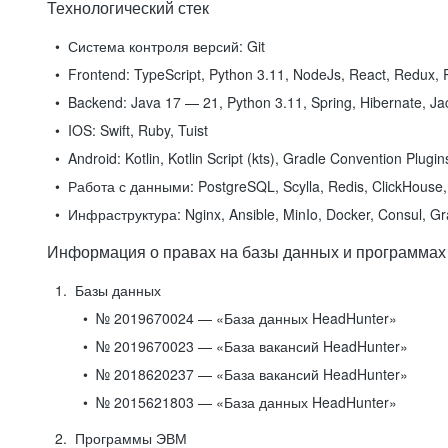
Технологический стек
Система контроля версий:
Git
Frontend:
TypeScript, Python 3.11, NodeJs, React, Redux, R
Backend:
Java 17 — 21, Python 3.11, Spring, Hibernate, Jac
IOS:
Swift, Ruby, Tuist
Android:
Kotlin, Kotlin Script (kts), Gradle Convention Plugi
Работа с данными:
PostgreSQL, Scylla, Redis, ClickHouse, 
Инфраструктура:
Nginx, Ansible, MinIo, Docker, Consul, G
Информация о правах на базы данных и программах
Базы данных
№ 2019670024 — «База данных HeadHunter»
№ 2019670023 — «База вакансий HeadHunter»
№ 2018620237 — «База вакансий HeadHunter»
№ 2015621803 — «База данных HeadHunter»
Программы ЭВМ