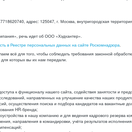
18620740, адрес: 125047, г. Москва, внутригородская территория
омпания», речь идет об ООО «Хэдхантер».
есть в Реестре персональных данных на сайте Роскомнадзора
.
аем всё для того, чтобы соблюдать требования законной обработ
, для которых вы их нам передали.
ступа к функционалу нашего сайта, содействия занятости и пред
следований, направленных на улучшение качества наших продуктов
ий, осуществления поиска и подбора кандидатов на вакантные дол
ования HR-бренда;
оустройства в нашу компанию и для ведения кадрового резерва ко
чения, направления в командировки, учёта результатов исполнени
омпенсаций;