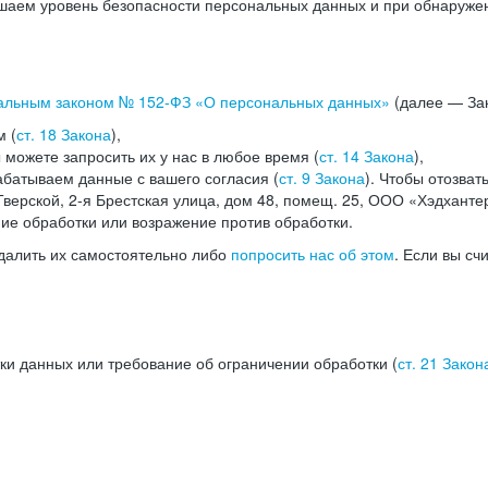
аем уровень безопасности персональных данных и при обнаружени
альным законом №
152-ФЗ
«О персональных данных»
(далее — Зак
м (
ст. 18 Закона
),
можете запросить их у нас в любое время (
ст. 14 Закона
),
абатываем данные с вашего согласия (
ст. 9 Закона
). Чтобы отозват
верской, 2-я Брестская улица, дом 48, помещ. 25, ООО «Хэдханте
ние обработки или возражение против обработки.
далить их самостоятельно либо
попросить нас об этом
. Если вы сч
ки данных или требование об ограничении обработки (
ст. 21 Закон