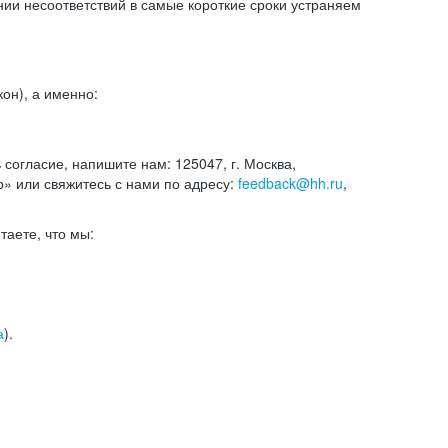
и несоответствий в самые короткие сроки устраняем
он), а именно:
ь согласие, напишите нам: 125047, г. Москва,
р» или свяжитесь с нами по адресу:
feedback@hh.ru
,
итаете, что мы:
а
).