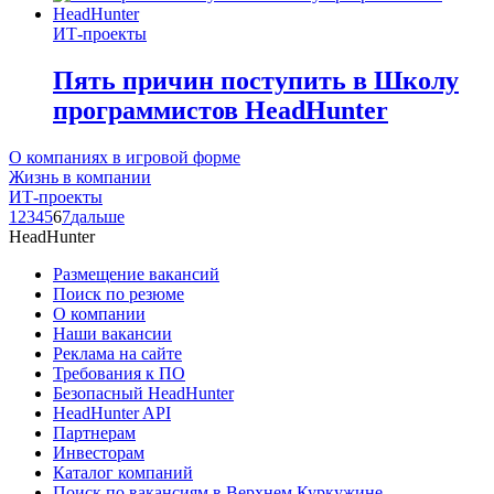
ИТ-проекты
Пять причин поступить в Школу
программистов HeadHunter
О компаниях в игровой форме
Жизнь в компании
ИТ-проекты
1
2
3
4
5
6
7
дальше
HeadHunter
Размещение вакансий
Поиск по резюме
О компании
Наши вакансии
Реклама на сайте
Требования к ПО
Безопасный HeadHunter
HeadHunter API
Партнерам
Инвесторам
Каталог компаний
Поиск по вакансиям в Верхнем Куркужине