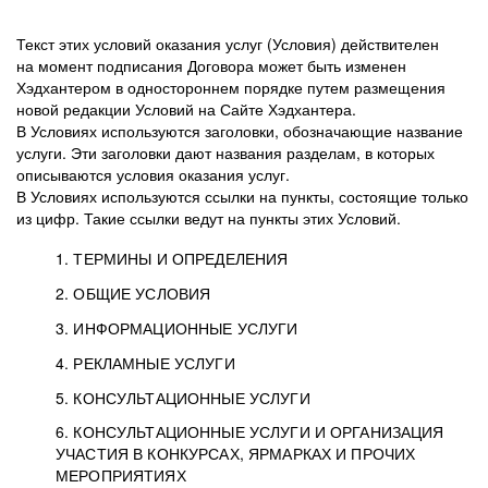
Текст этих условий оказания услуг (Условия) действителен
на момент подписания Договора может быть изменен
Хэдхантером в одностороннем порядке путем размещения
новой редакции Условий на Сайте Хэдхантера.
В Условиях используются заголовки, обозначающие название
услуги. Эти заголовки дают названия разделам, в которых
описываются условия оказания услуг.
В Условиях используются ссылки на пункты, состоящие только
из цифр. Такие ссылки ведут на пункты этих Условий.
1. ТЕРМИНЫ И ОПРЕДЕЛЕНИЯ
2. ОБЩИЕ УСЛОВИЯ
3. ИНФОРМАЦИОННЫЕ УСЛУГИ
1.1. Хэдхантер, или
Хэдхантер, ООО
4. РЕКЛАМНЫЕ УСЛУГИ
HeadHunter, или
«Хэдхантер», ИНН
2.1. Типы и статусы регистрации
5. КОНСУЛЬТАЦИОННЫЕ УСЛУГИ
Исполнитель
7718620740, адрес:
Типы регистрации
3.1. Предоставление доступа к базе данных
2.2. Активация услуг
6. КОНСУЛЬТАЦИОННЫЕ УСЛУГИ И ОРГАНИЗАЦИЯ
125047, г. Москва,
резюме с предложениями Соискателей
Описание и активация
УЧАСТИЯ В КОНКУРСАХ, ЯРМАРКАХ И ПРОЧИХ
2.1.1. Заказчику может быть присвоен один
4.0. Общие условия оказания рекламных услуг
внутригородская
о трудоустройстве с возможностью просмотра
МЕРОПРИЯТИЯХ
из Типов регистраций.
территория
4.0.1. Хэдхантер оказывает Заказчику услугу