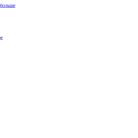
 больше
ре