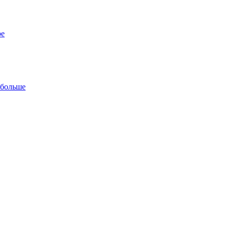
ре
 больше