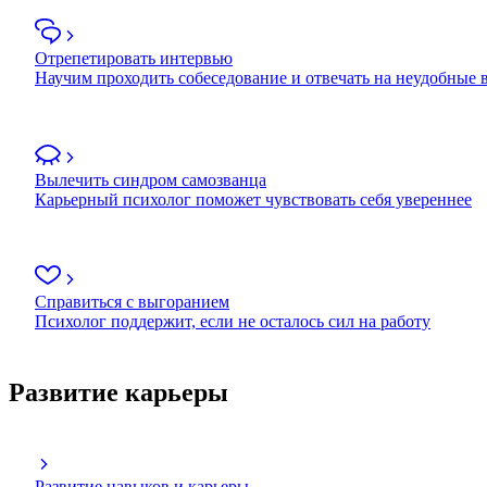
Отрепетировать интервью
Научим проходить собеседование и отвечать на неудобные
Вылечить синдром самозванца
Карьерный психолог поможет чувствовать себя увереннее
Справиться с выгоранием
Психолог поддержит, если не осталось сил на работу
Развитие карьеры
Развитие навыков и карьеры